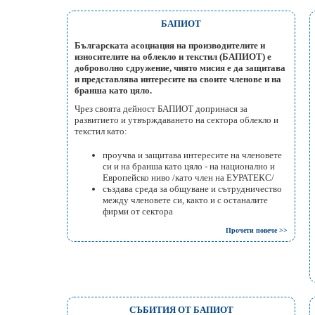
БАПИОТ
Българската асоциация на производителите и
износителите на облекло и текстил (БАПИОТ) е
доброволно сдружение, чиято мисия е да
защитава
и представлява интересите на своите членове и на
бранша като цяло.
Чрез своята дейност БАПИОТ допринася за
развитието и утвърждаването на сектора облекло и
текстил като:
проучва и защитава интересите на членовете
си и на бранша като цяло - на национално и
Европейско ниво /като член на ЕУРАТЕКС/
създава среда за общуване и сътрудничество
между членовете си, както и с останалите
фирми от сектора
Прочети повече >>
СЪБИТИЯ ОТ БАПИОТ