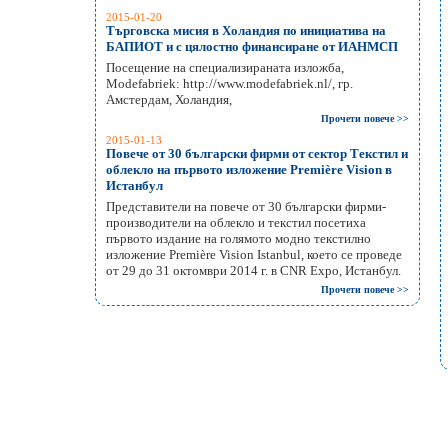
2015-01-20
Търговска мисия в Холандия по инициатива на
БАПИОТ и с цялостно финансиране от ИАНМСП
Посещение на специализираната изложба,
Modefabriek: http://www.modefabriek.nl/, гр.
Амстердам, Холандия,
Прочети повече >>
2015-01-13
Повече от 30 български фирми от сектор Текстил и
облекло на първото изложение Première Vision в
Истанбул
Представители на повече от 30 български фирми-
производители на облекло и текстил посетиха
първото издание на голямото модно текстилно
изложение Première Vision Istanbul, което се проведе
от 29 до 31 октомври 2014 г. в CNR Expo, Истанбул.
Прочети повече >>