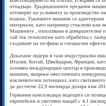
консолидирането на платна, ускорява се о
отпадъци. Традиционните предачни машини
отговорят на условията за производство н
влакна. Тъкачните машини се адаптирани
материали, като например стъклени или м
Машините , използвани в довършителни пр
хай тек технологии като обработка с лазер
създаване на по-фини и специални ефекти
Доказани лидери в тази индустриална ниш
Италия, Китай, Швейцария, Франция, като
основен международен център в производс
машини, въпреки ожесточената конкуренци
изключителен потенциал, като световното
да достигне 22,9 милиарда долара към 201
Германия консолидира водещата си позици
европейски и световен мащаб с 4.1 милиа