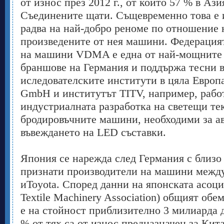
от износ през 2012 г., от които 57 % в Ази
Съединените щати. Същевременно това е и
радва на най-добро реноме по отношение 
произведените от нея машини. Федерация
на машини VDMA е една от най-мощните 
браншове на Германия и поддържа тесни в
иследователските институти в цяла Европ
GmbH и институтът TITV, например, работ
индустриалната разработка на светещи те
бродировъчните машини, необходими за а
въвеждането на LED съставки.
Япония се нарежда след Германия с близ
признати производители на машини между
иToyota. Според данни на японската асоц
Textile Machinery Association) общият об
е на стойност приблизително 3 милиарда до
% от тях са от износ предназначен за Ки