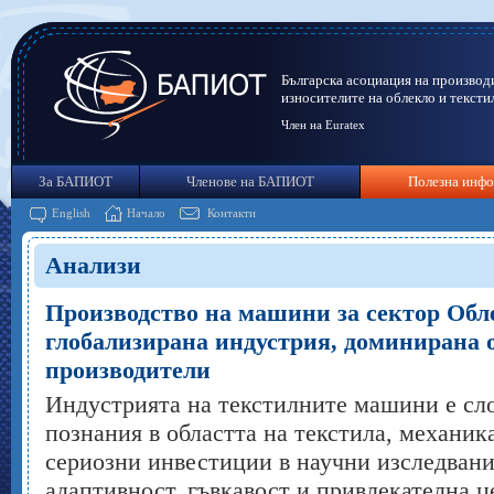
Българска асоциация на производ
износителите на облекло и тексти
Член на Euratex
За БАПИОТ
Членове на БАПИОТ
Полезна инф
English
Начало
Контакти
Анализи
Производство на машини за сектор Обле
глобализирана индустрия, доминирана 
производители
Индустрията на текстилните машини е сл
познания в областта на текстила, механик
сериозни инвестиции в научни изследвани
адаптивност, гъвкавост и привлекателна ц