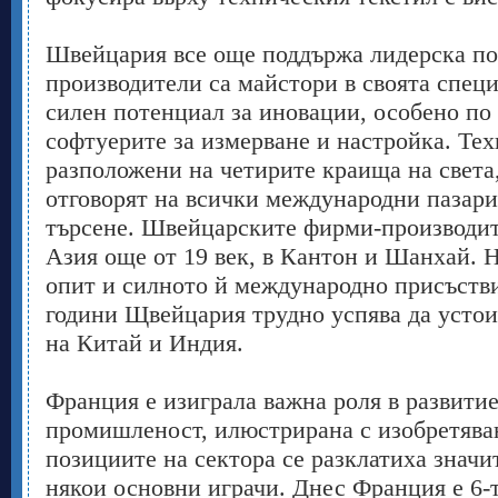
Швейцария все още поддържа лидерска п
производители са майстори в своята специ
силен потенциал за иновации, особено по
софтуерите за измерване и настройка. Тех
разположени на четирите краища на света,
отговорят на всички международни пазари
търсене. Швейцарските фирми-производит
Азия още от 19 век, в Кантон и Шанхай. 
опит и силното й международно присъстви
години Щвейцария трудно успява да устои
на Китай и Индия.
Франция е изиграла важна роля в развитие
промишленост, илюстрирана с изобретяване
позициите на сектора се разклатиха значи
някои основни играчи. Днес Франция е 6-т