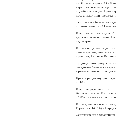
на 310 млн. евро и 33.7% о
нараства спрямо предходна
подобни артикули. През пер
през аналогичния период на
Търговският баланс на инду
положителен от 211 млн. ев
И през осемте месеца на 20
държави няма промяна. На т
индустрия.
Италия продължава да е на 
реализира над половината 
Франция, Англия и Испания
Традиционно продажбата на
съседните балкански страни
е реализирана продукция на
През периода януари-авгус
2010 г.
И през януари-август 2011 
Характерно е, че Китай въз
74.8% от вноса на текстилн
Италия, както и при износ
Германия (14.7%) и Гърция
Основните ни балкански пар