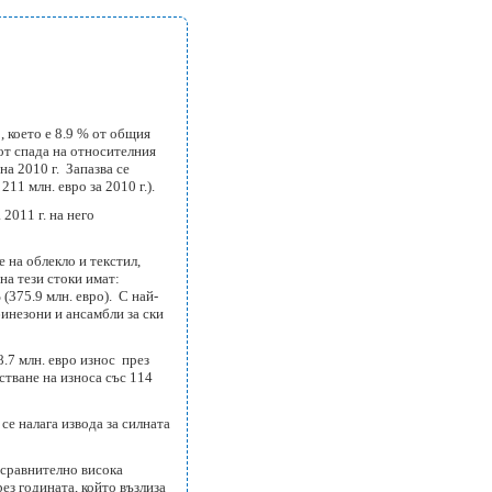
, което е 8.9 % от общия
 от спада на относителния
на 2010 г. Запазва се
11 млн. евро за 2010 г.).
2011 г. на него
 на облекло и текстил,
на тези стоки имат:
 (375.9 млн. евро). С най-
бинезони и ансамбли за ски
.7 млн. евро износ през
стване на износа със 114
се налага извода за силната
о сравнително висока
ез годината, който възлиза