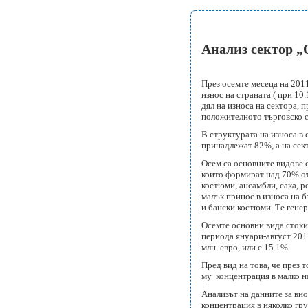
Анализ сектор „О
През осемте месеца на 2011
износ на страната ( при 10
дял на износа на сектора, 
положителното търговско сал
В структурата на износа в 
принадлежат 82%, а на сек
Oсем са основните видове с
които формират над 70% от 
костюми, ансамбли, сака, ро
малък принос в износа на б
и бански костюми. Те гене
Осемте основни вида стоки
периода януари-август 2011
млн. евро, или с 15.1%
Пред вид на това, че през 
му концентрация в малко н
Анализът на данните за вно
концентрация в няколко гру