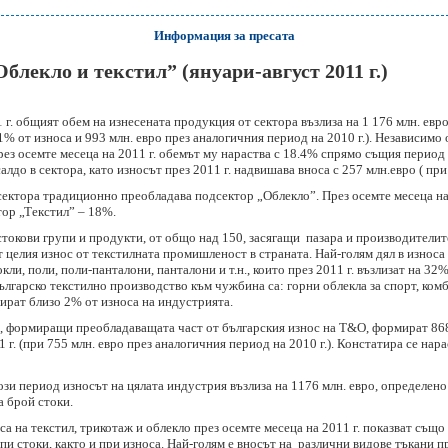
Информация за пресата
блекло и текстил” (януари-август 2011 г.)
 г. общият обем на изнесената продукция от сектора възлиза на 1 176 млн. евро
.1% от износа и 993 млн. евро през аналогичния период на 2010 г.). Независимо
през осемте месеца на 2011 г. обемът му нараства с 18.4% спрямо същия период 
до в сектора, като износът през 2011 г. надвишава вноса с 257 млн.евро ( при 2
сектора традиционно преобладава подсектор „Облекло”. През осемте месеца на 
тор „Текстил” – 18%.
токови групи и продукти, от общо над 150, засягащи пазара и производителите
целия износ от текстилната промишленост в страната. Най-голям дял в износа 
кли, поли, поли-панталони, панталони и т.н., които през 2011 г. възлизат на 32%
ългарско текстилно производство към чужбина са: горни облекла за спорт, ком
рират близо 2% от износа на индустрията.
, формиращи преобладаващата част от българския износ на T&O, формират 868
 г. (при 755 млн. евро през аналогичния период на 2010 г.). Констатира се нара
този период износът на цялата индустрия възлиза на 1176 млн. евро, определено 
а брой стоки.
са на текстил, трикотаж и облекло през осемте месеца на 2011 г. показват същ
пи стоки, както и при износа. Най-голям е вносът на различни видове тъкани пр