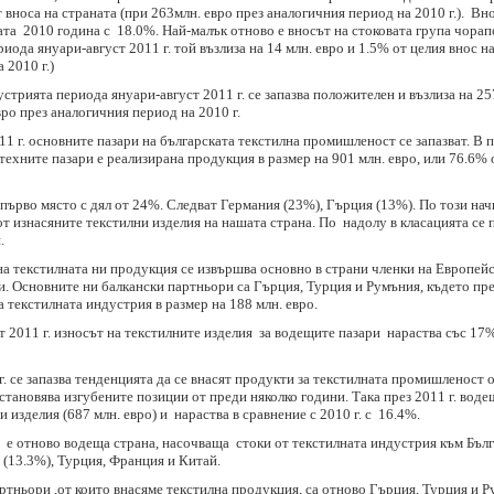
т вноса на страната (при 263млн. евро през аналогичния период на 2010 г.). Вн
та 2010 година с 18.0%. Най-малък отново е вносът на стоковата група чорап
иода януари-август 2011 г. той възлиза на 14 млн. евро и 1.5% от целия внос н
 2010 г.)
стрията периода януари-август 2011 г. се запазва положителен и възлиза на 25
ро през аналогичния период на 2010 г.
11 г. основните пазари на българската текстилна промишленост се запазват. В
ехните пазари е реализирана продукция в размер на 901 млн. евро, или 76.6% 
първо място с дял от 24%. Следват Германия (23%), Гърция (13%). По този начи
от изнасяните текстилни изделия на нашата страна. По надолу в класацията се
.
 текстилната ни продукция се извършва основно в страни членки на Европейс
. Основните ни балкански партньори са Гърция, Турция и Румъния, където през
 текстилната индустрия в размер на 188 млн. евро.
т 2011 г. износът на текстилните изделия за водещите пазари нараства със 1
г. се запазва тенденцията да се внасят продукти за текстилната промишленост 
становява изгубените позиции от преди няколко години. Така през 2011 г. вод
и изделия (687 млн. евро) и нараства в сравнение с 2010 г. с 16.4%.
а, е отново водеща страна, насочваща стоки от текстилната индустрия към Бъл
 (13.3%), Турция, Франция и Китай.
тньори ,от които внасяме текстилна продукция, са отново Гърция, Турция и Ру