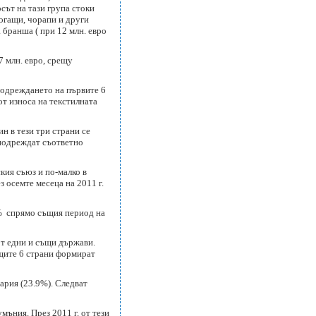
осът на тази група стоки
огащи, чорапи и други
а бранша ( при 12 млн. евро
7 млн. евро, срещу
 подреждането на първите 6
от износа на текстилната
н в тези три страни се
 подреждат съответно
кия съюз и по-малко в
 осемте месеца на 2011 г.
7% спрямо същия период на
от едни и същи държави.
ещите 6 страни формират
гария (23.9%). Следват
мъния. През 2011 г. от тези