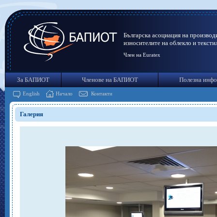
Българска асоциация на производ
износителите на облекло и тексти
Член на Euratex
За БАПИОТ
Членове на БАПИОТ
Полезна инф
English
Начало
Контакти
Галерия