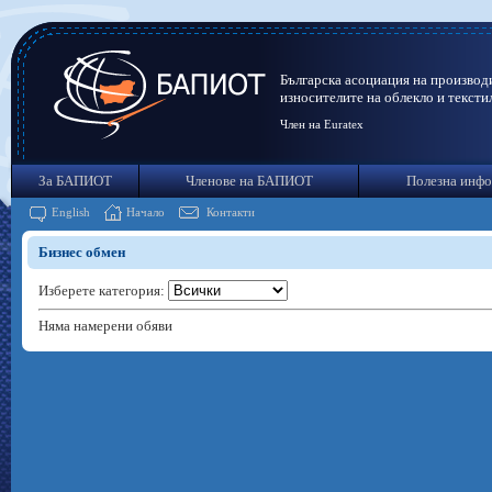
Българска асоциация на производ
износителите на облекло и тексти
Член на Euratex
За БАПИОТ
Членове на БАПИОТ
Полезна инф
English
Начало
Контакти
Бизнес обмен
Изберете категория:
Няма намерени обяви