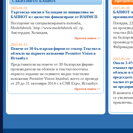
СЪБИТИЯ ОТ БАПИОТ
Пресцент
2015-01-20
2015-01-20
Търговска мисия в Холандия по инициатива на
БАПИОТ чес
БАПИОТ и с цялостно финансиране от ИАНМСП
промишлен
Посещение на специализираната изложба,
Пловдив, 22
Modefabriek: http://www.modefabriek.nl/, гр.
на производ
Амстердам, Холандия,
текстил (Б
на българс
Прочети повече >>
производст
2015-01-13
Фабрикаджи
Повече от 30 български фирми от сектор Текстил и
облекло на първото изложение Première Vision в
Истанбул
2015-01-20
Около 3-4%
Представители на повече от 30 български фирми-
очакват пр
производители на облекло и текстил посетиха
облекло и 
първото издание на голямото модно текстилно
председате
изложение Première Vision Istanbul, което се проведе
малко от ре
от 29 до 31 октомври 2014 г. в CNR Expo, Истанбул.
но предпри
Прочети повече >>
В момента 
се увеличав
приключва, 