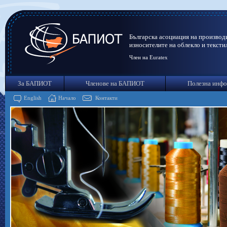
Българска асоциация на производ
износителите на облекло и тексти
Член на Euratex
За БАПИОТ
Членове на БАПИОТ
Полезна инф
English
Начало
Контакти