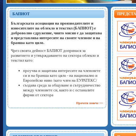
БАПИОТ
ПРЕДСТ
Българската асоциация на производителите и
износителите на облекло и текстил (БАПИОТ) е
доброволно сдружение, чиято мисия е да
защитава
и представлява интересите на своите членове и на
бранша като цяло.
Чрез своята дейност БАПИОТ допринася за
развитието и утвърждаването на сектора облекло и
текстил като:
проучва и защитава интересите на членовете
си и на бранша като цяло - на национално и
Европейско ниво /като член на ЕУРАТЕКС/
създава среда за общуване и сътрудничество
между членовете си, както и с останалите
фирми от сектора
Прочети повече >>