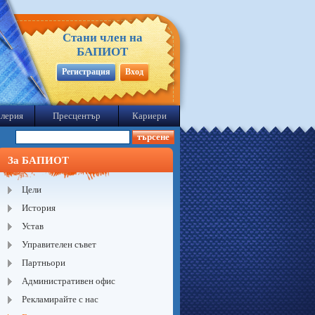
Стани член на
БАПИОТ
Регистрация
Вход
лерия
Пресцентър
Кариери
За БАПИОТ
Цели
История
Устав
Управителен съвет
Партньори
Административен офис
Рекламирайте с нас