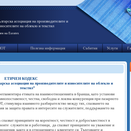
ългарска асоциация на производителите и
зносителите на облекло и текстил
ен на Euratex
ИОТ
Полезна информация
Събития
Услуги
Га
ЕТИЧЕН КОДЕКС
арска асоциация на производителите и износителите на облекло и
текстил”
а регламентира етиката на взаимоотношенията в бранша, като установи
внопоставеност, честна, свободна и лоялна конкуренция при пазарното
Т, стимулира взаимното разбирателство между тях, спазването на
вия за защита правата и интересите на служителите, поддържането на
 спазват принципите на коректност, честност и добросъвестност в
своите служители и работници, да спазват принципите на уважение и
ошения, както и в отношенията с клиентите си. Търговците и