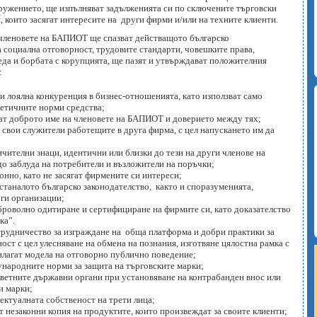
дружението, ще изпълняват задълженията си по сключените търговски
, които засягат интересите на други фирми и/или на техните клиенти.
и членовете на БАПИОТ ще спазват действащото българско
а социална отговорност, трудовите стандарти, човешките права,
реда и борбата с корупцията, ще пазят и утвърждават положителния
:
и лоялна конкуренция в бизнес-отношенията, като използват само
 етичните норми средства;
ат доброто име на членовете на БАПИОТ и доверието между тях;
свои служители работещите в друга фирма, с цел напускането им да
чителни знаци, идентични или близки до тези на други членове на
о заблуда на потребители и възложители на поръчки;
онно, като не засягат фирмените си интереси;
станалото българско законодателство, както и споразуменията,
и организации;
роволно одитиране и сертифициране на фирмите си, като доказателство
ка”.
рудничество за изграждане на обща платформа и добри практики за
ст с цел улесняване на обмена на познания, изготвяне цялостна рамка с
лагат модела на отговорно публично поведение;
народните норми за защита на търговските марки;
тните държавни органи при установяване на контрабанден внос или
и марки;
ектуалната собственост на трети лица;
т незаконни копия на продуктите, които произвеждат за своите клиенти;