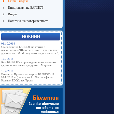
Етичен кодекс
Инициативи на БАПИОТ
Видео
Политика на поверителност
НОВИНИ
01.10.2018
Становище на БАПИОТ по статия с
наименования*Шивачките ,които произвеждат
дрехите на Н & М получават гладни заплати ”,
17.7.2018
Към БАПИОТ се присъедини и италианската
фирма за текстилни продукти Е.Миролио
19.4.2018
Покана за Пролетна среща на БАПИОТ- 11
Май 2018 г. (петък), от 11.30ч. във фирма
Калинел ЕООД, гр. Троян