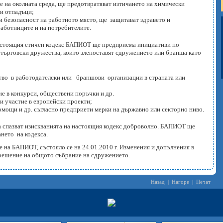
не на околната среда, ще предотвратяват изтичането на химически
ни отпадъци;
и безопасност на работното място, ще защитават здравето и
работниците и на потребителите.
настоящия етичен кодекс БАПИОТ ще предприема инициативи по
 търговски дружества, които злепоставят сдружението или бранша като
ство в работодателски или браншови организации в страната или
ие в конкурси, обществени поръчки и др.
и участие в европейски проекти;
омощи и др. съгласно предприети мерки на държавно или секторно ниво.
а спазват изискванията на настоящия кодекс доброволно. БАПИОТ ще
ането на кодекса.
е на БАПИОТ, състояло се на 24.01.2010 г. Изменения и допълнения в
 решение на общото събрание на сдружението.
Назад
|
Нагоре
|
Печат