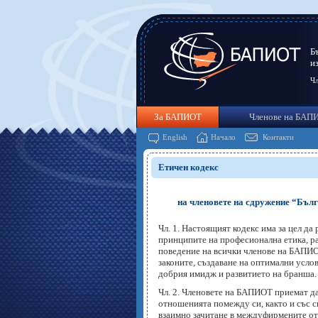
Б
и
Чл
За БАПИОТ
Членове на БАП
English
Начало
Контакти
Етичен кодекс
на членовете на сдружение “Бълг
Чл. 1. Настоящият кодекс има за цел д
принципите на професионална етика, ра
поведение на всички членове на БАПИО
законите, създаване на оптимални усло
добрия имидж и развитието на бранша.
Чл. 2. Членовете на БАПИОТ приемат да
отношенията помежду си, както и със 
взаимно зачитане в междуфирмените отн