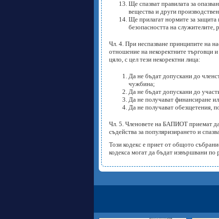
Ще спазват правилата за опазва
вещества и други производстве
Ще прилагат нормите за защита 
безопасността на служителите, 
Чл. 4. При неспазване принципите на 
отношение на некоректните търговци и
цяло, с цел тези некоректни лица:
Да не бъдат допускани до член
чужбина;
Да не бъдат допускани до участ
Да не получават финансиране ил
Да не получават обезщетения, п
Чл. 5. Членовете на БАПИОТ приемат д
съдейства за популяризирането и спазв
Този кодекс е приет от общото събрани
кодекса могат да бъдат извършвани по