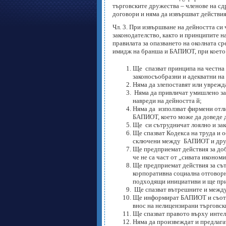
търговските дружества – членове на с
договори и няма да извършват действия
Чл. 3. При извършване на дейността с
законодателство, както и принципите н
правилата за опазването на околната с
имидж на бранша и БАПИОТ, при което
Ще спазват принципа на честна 
законосъобразни и адекватни на
Няма да злепоставят или уврежд
Няма да привличат умишлено за 
навреди на дейността й;
Няма да използват фирмени отли
БАПИОТ, което може да доведе д
Ще си сътрудничат лоялно и зак
Ще спазват Кодекса на труда и о
сключени между БАПИОТ и друг
Ще предприемат действия за доб
че не са част от „сивата икономи
Ще предприемат действия за сът
корпоративна социална отговорно
подходящи инициативи и ще при
Ще спазват вътрешните и между
Ще информират БАПИОТ и съотве
внос на нелицензирани търговск
Ще спазват правото върху интел
Няма да произвеждат и предлага